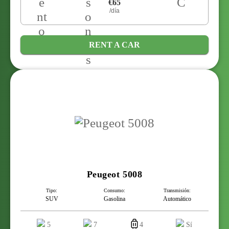
€65
/día
RENT A CAR
Peugeot 5008
Tipo:
Consumo:
Transmisión:
SUV
Gasolina
Automático
5
7
4
Sí