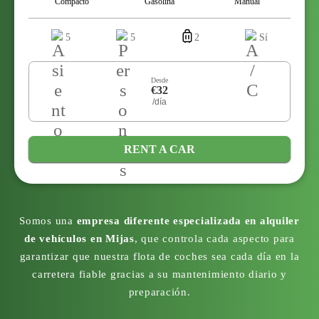
Compacto
Gasolina
Manual
5
5
2
Sí
Desde
€32
/día
RENT A CAR
Somos una
empresa diferente especializada en alquiler
de vehículos en Mijas
, que controla cada aspecto para
garantizar que nuestra flota de coches sea cada día en la
carretera fiable gracias a su mantenimiento diario y
preparación.