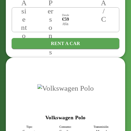
Desde
€59
/día
RENT A CAR
Volkswagen Polo
Tipo:
Consumo:
Transmisión: